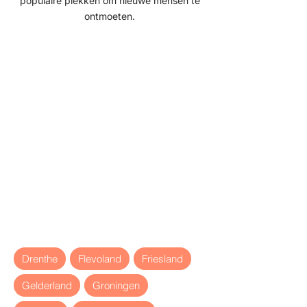
populaire plekken om nieuwe mensen te
ontmoeten.
Drenthe
Flevoland
Friesland
Gelderland
Groningen