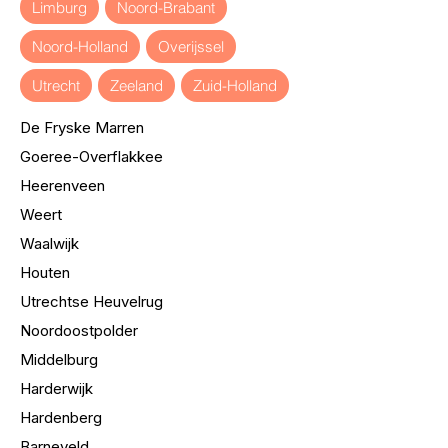
Limburg
Noord-Brabant
Noord-Holland
Overijssel
Utrecht
Zeeland
Zuid-Holland
De Fryske Marren
Goeree-Overflakkee
Heerenveen
Weert
Waalwijk
Houten
Utrechtse Heuvelrug
Noordoostpolder
Middelburg
Harderwijk
Hardenberg
Barneveld