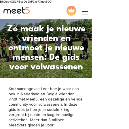
BhOedvCS1FBcgQg6hF2ks7Xnzc8O0f
Zo maak je nieuwe
vrienden en
ontmoet je nieuwe
mensen: De gids
voor volwassenen
Kort samengevat: Leer hoe je waar dan
ook in Nederland en België vrienden
vindt met Meet5, een gezellige en veilige
community voor volwassenen. In deze
gids lees je hoe je je sociale kring
vergroot bij echte en laagdrempelige
activiteiten. Meer dan 3 miljoen
Meet5’ers gingen je voor!