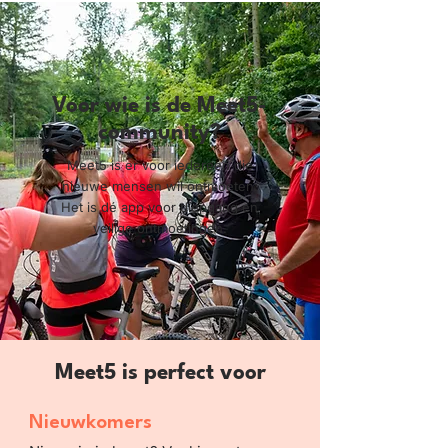
Voor wie is de Meet5-
community?
Meet5 is er voor iedereen die
nieuwe mensen wil ontmoeten.
Het is dé app voor diepgang en
veilige ontmoetingen.
Meet5 is perfect voor
Nieuwkomers