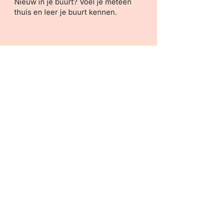
Nieuw in je buurt? Voel je meteen
thuis en leer je buurt kennen.
Avontuurlijke mensen
Anders dan normaal Klaar met swipen
en oppervlakkige gesprekken? Op
Meet5 sluit je echte vriendschappen op
een laagdrempelige manier.
Actievelingen
Vind je het leuk om eropuit te gaan?
Samen is het gezelliger. En met de app
vind je gezelschap voor je hobby’s.
Meet5 downloaden