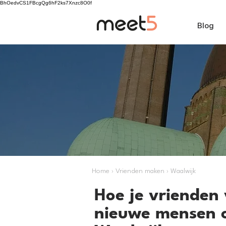
BhOedvCS1FBcgQg6hF2ks7Xnzc8O0f
Blog
Home › Vrienden maken › Waalwijk
Hoe je vrienden 
nieuwe mensen 