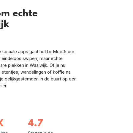
om echte
jk
ele sociale apps gaat het bij Meet5 om
et eindeloos swipen, maar echte
e plekken in Waalwijk. Of je nu
 etentjes, wandelingen of koffie na
je gelijkgestemden in de buurt op een
ier.
K
4.7
eiten
Sterren in de