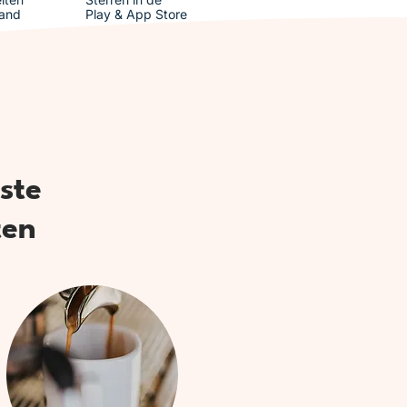
and
Play & App Store
ste
ten