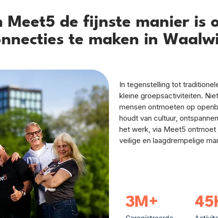
Meet5 de fijnste manier is 
onnecties te maken in Waalwi
In tegenstelling tot tradition
kleine groepsactiviteiten. Ni
mensen ontmoeten op openbar
houdt van cultuur, ontspannen
het werk, via Meet5 ontmoet 
veilige en laagdrempelige man
3M+
45
Geregistreerde
Activit