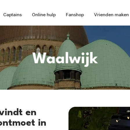
Captains
Online hulp
Fanshop
Vrienden maken
Waalwijk
vindt en
ontmoet in