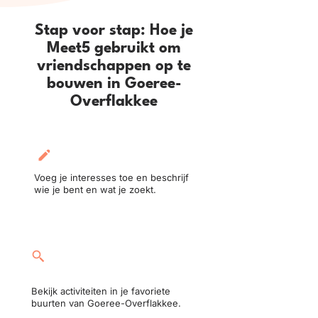
Stap voor stap: Hoe je
Meet5 gebruikt om
vriendschappen op te
bouwen in Goeree-
Overflakkee
Maak je profiel aan:
Voeg je interesses toe en beschrijf
wie je bent en wat je zoekt.
Neem deel aan een
activiteit:
Bekijk activiteiten in je favoriete
buurten van Goeree-Overflakkee.