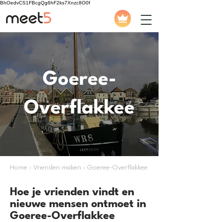
BhOedvCS1FBcgQg6hF2ks7Xnzc8O0f
Goeree-
Overflakkee
Home › Vrienden maken › Goeree-Overflakkee
Hoe je vrienden vindt en
nieuwe mensen ontmoet in
Goeree-Overflakkee