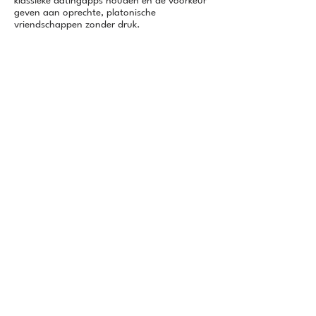
klassieke datingapps houden en de voorkeur
geven aan oprechte, platonische
vriendschappen zonder druk.
Meet5 downloaden
Expertadvies over hoe je
vrienden vindt in
Vijfheerenlanden