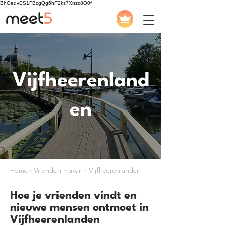
BhOedvCS1FBcgQg6hF2ks7Xnzc8O0f
Vijfheerenland
en
Home › Vrienden maken › Vijfheerenlanden
Hoe je vrienden vindt en
nieuwe mensen ontmoet in
Vijfheerenlanden