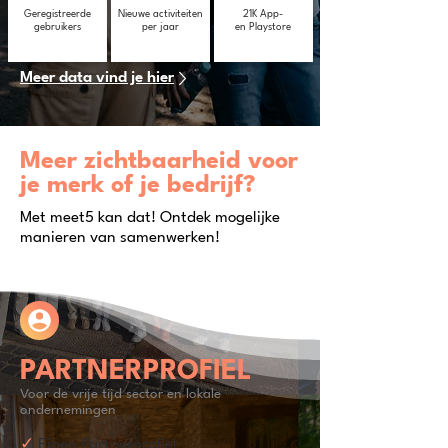
Geregistreerde
Nieuwe activiteiten
21K App-
gebruikers
per jaar
en Playstore
Meer data vind je hier
Meer zichtbaarheid voor
je merk of je bedrijf?
Met meet5 kan dat! Ontdek mogelijke
manieren van samenwerken!
PARTNERPROFIEL
Voor de vrije tijd sector en lokale
ondernemingen
✓
Eigen Partnerprofiel