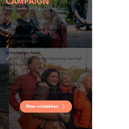
CAMPAIGN
Voor merken en regionale partners
✓
Eigen partnerprofiel
✓
Onbeperkt aantal Meet5-activiteiten
✓
Geo- en Branche-Targeting
✓
Push-notificaties
✓
Blogberichten
✓
Native advertenties in de
activiteiten-feed
✓
360-graden ondersteuning van het
Meet5-team
Voordeel:
Gebruikers al in de
inspiratiefase overtuigen en als klanten
binden. Gerichte campagnes voor
zelfontwikkelde of redactionele content.
Meer ontdekken