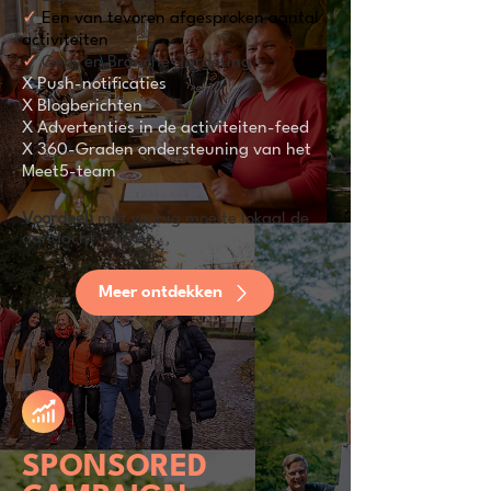
✓
Een van tevoren afgesproken aantal
activiteiten
✓
Geo- en Branche-Targeting
X Push-notificaties
X Blogberichten
X Advertenties in de activiteiten-feed
X 360-Graden ondersteuning van het
Meet5-team
Voordeel:
met weinig moeite lokaal de
aandacht trekken.
Meer ontdekken
SPONSORED