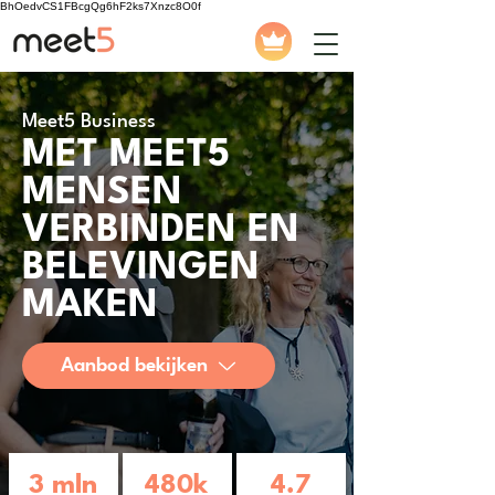
BhOedvCS1FBcgQg6hF2ks7Xnzc8O0f
Meet5 Business
MET MEET5
MENSEN
VERBINDEN EN
BELEVINGEN
MAKEN
Aanbod bekijken
3 mln
480k
4.7