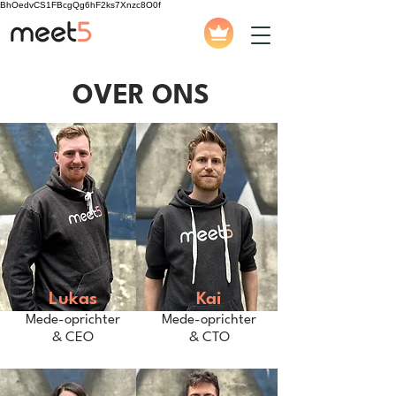
BhOedvCS1FBcgQg6hF2ks7Xnzc8O0f
OVER ONS
Lukas
Kai
Mede-oprichter
Mede-oprichter
& CEO
& CTO