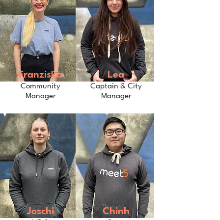
Franziska
Lea
Community
Captain & City
Manager
Manager
Joschi
Chinh