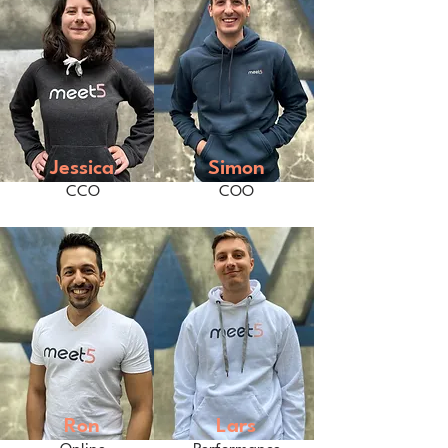
Jessica
Simon
CCO
COO
Ron
Lars