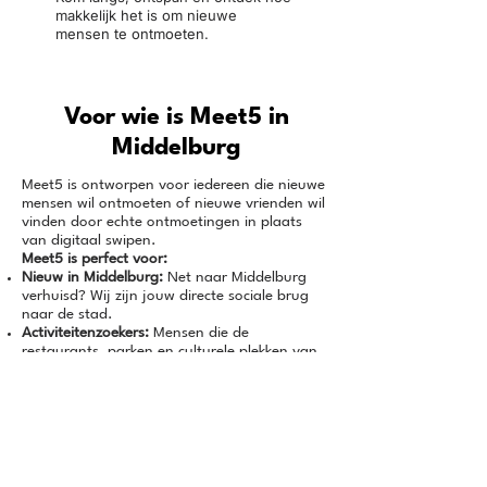
makkelijk het is om nieuwe
mensen te ontmoeten.
Voor wie is Meet5 in
Middelburg
Meet5 is ontworpen voor iedereen die nieuwe
mensen wil ontmoeten of nieuwe vrienden wil
vinden door echte ontmoetingen in plaats
van digitaal swipen.
Meet5 is perfect voor:
Nieuw in Middelburg:
Net naar Middelburg
verhuisd? Wij zijn jouw directe sociale brug
naar de stad.
Activiteitenzoekers:
Mensen die de
restaurants, parken en culturele plekken van
Middelburg willen verkennen samen met
anderen.
Meer dan dating:
Mensen die niet van
klassieke datingapps houden en de voorkeur
geven aan oprechte, platonische
vriendschappen zonder druk.