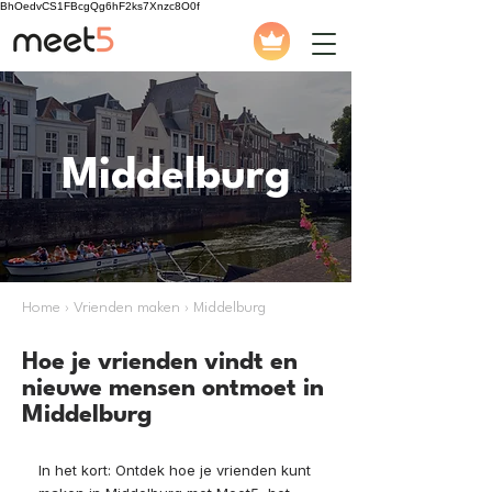
BhOedvCS1FBcgQg6hF2ks7Xnzc8O0f
Middelburg
Home › Vrienden maken › Middelburg
Hoe je vrienden vindt en
nieuwe mensen ontmoet in
Middelburg
In het kort: Ontdek hoe je vrienden kunt