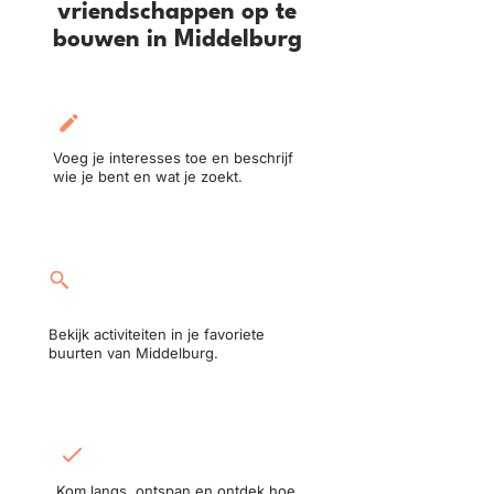
vriendschappen op te
bouwen in Middelburg
Maak je profiel aan:
Voeg je interesses toe en beschrijf
wie je bent en wat je zoekt.
Neem deel aan een
activiteit:
Bekijk activiteiten in je favoriete
buurten van Middelburg.
Ontmoet in het echt:
Kom langs, ontspan en ontdek hoe