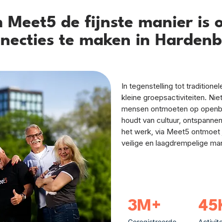
Meet5 de fijnste manier is 
necties te maken in Harden
In tegenstelling tot tradition
kleine groepsactiviteiten. Ni
mensen ontmoeten op openbar
houdt van cultuur, ontspannen
het werk, via Meet5 ontmoet 
veilige en laagdrempelige man
3M+
45
Geregistreerde
Activit