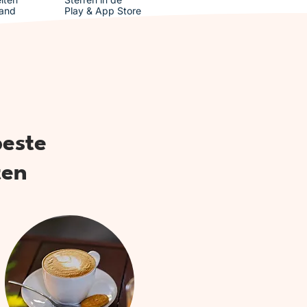
and
Play & App Store
beste
ten