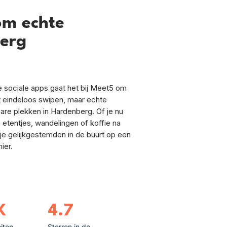
om echte
berg
ele sociale apps gaat het bij Meet5 om
et eindeloos swipen, maar echte
e plekken in Hardenberg. Of je nu
 etentjes, wandelingen of koffie na
je gelijkgestemden in de buurt op een
ier.
K
4.7
eiten
Sterren in de