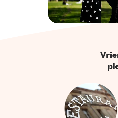
Vrie
pl