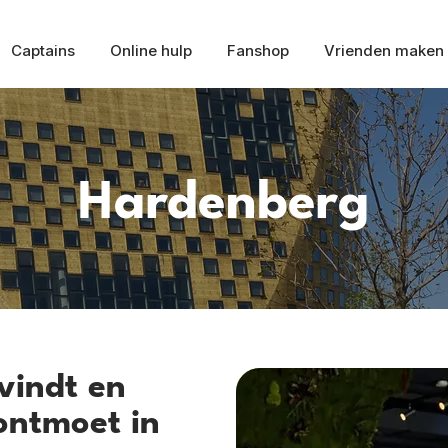
Captains
Online hulp
Fanshop
Vrienden maken
Hardenberg
vindt en
ontmoet in