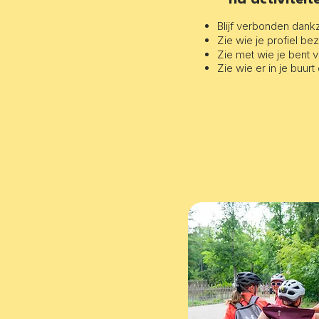
na activiteit
Blijf verbonden dankz
Zie wie je profiel be
Zie met wie je bent
Zie wie er in je buurt 