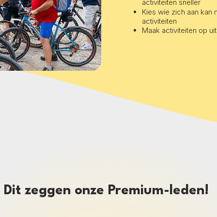
activiteiten sneller
Kies wie zich aan kan 
activiteiten
Maak activiteiten op ui
Dit zeggen onze Premium-leden!