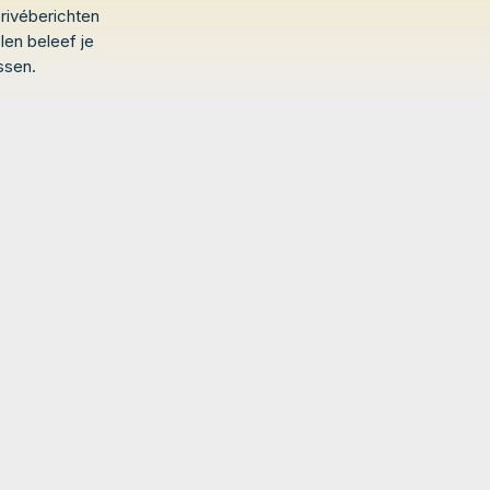
rivéberichten
len beleef je
ssen.