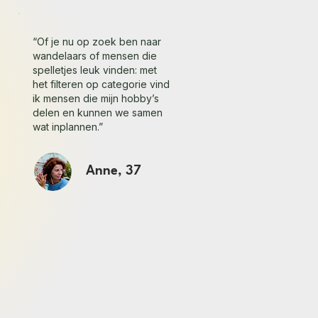
“Of je nu op zoek ben naar
wandelaars of mensen die
spelletjes leuk vinden: met
het filteren op categorie vind
ik mensen die mijn hobby’s
delen en kunnen we samen
wat inplannen.”
Anne, 37