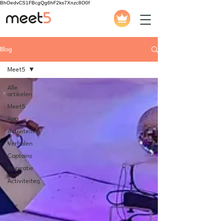
BhOedvCS1FBcgQg6hF2ks7Xnzc8O0f
Blog
Meet5
Alle
artikelen
Meet5
App
Activiteiten
Verhalen
Captains
Inspiratie
voor
Activiteiten