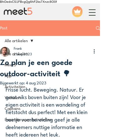
BhOedvCS1FBcgQg6hF2ks7Xnzc8O0f
Post
Alle artikelen
Frank
Alle artikelen
2 aug 2023
Zo plan je een goede
Meet5
outdoor-activiteit 🌳
App
Bijgewerkt op:
4 aug 2023
Activiteiten
Frisse lucht. Beweging. Natuur. Er 
gaat niks boven buiten zijn! Voor je 
Verhalen
eigen activiteit is een wandeling of 
Captains
fietstocht dus perfect! Met een klein 
beetje voorbereiding geef je alle 
Inspiratie voor Activiteiten
deelnemers nuttige informatie en 
heeft iedereen het leuk. 