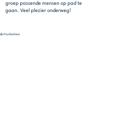
groep passende mensen op pad te 
gaan. Veel plezier onderweg!
Activiteiten
Alles weergeven
Recente blogposts