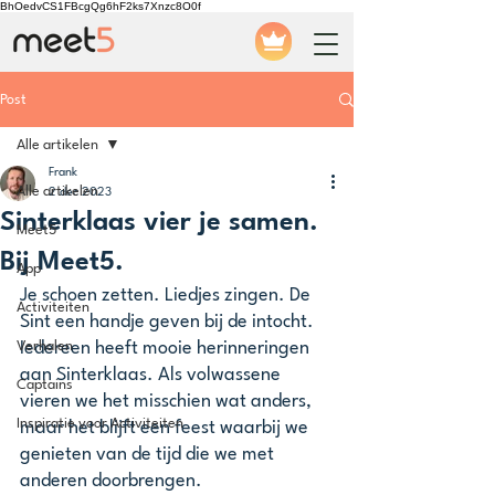
BhOedvCS1FBcgQg6hF2ks7Xnzc8O0f
Post
Alle artikelen
Frank
Alle artikelen
2 dec 2023
Sinterklaas vier je samen.
Meet5
Bij Meet5.
App
Je schoen zetten. Liedjes zingen. De 
Activiteiten
Sint een handje geven bij de intocht. 
Verhalen
Iedereen heeft mooie herinneringen 
aan Sinterklaas. Als volwassene 
Captains
vieren we het misschien wat anders, 
Inspiratie voor Activiteiten
maar het blijft een feest waarbij we 
genieten van de tijd die we met 
anderen doorbrengen. 