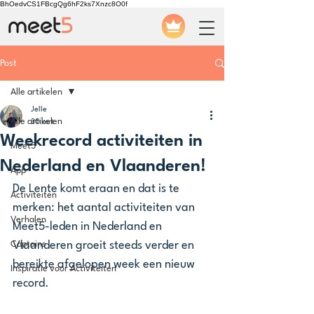
BhOedvCS1FBcgQg6hF2ks7Xnzc8O0f
Post
Alle artikelen
Jelle
Alle artikelen
30 mrt
Weekrecord activiteiten in
Meet5
Nederland en Vlaanderen!
App
De Lente komt eraan en dat is te 
Activiteiten
merken: het aantal activiteiten van 
Verhalen
Meet5-leden in Nederland en 
Captains
Vlaanderen groeit steeds verder en 
bereikte afgelopen week een nieuw 
Inspiratie voor Activiteiten
record.