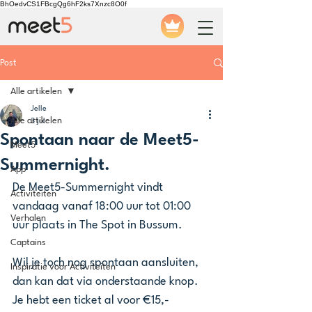
BhOedvCS1FBcgQg6hF2ks7Xnzc8O0f
Post
Alle artikelen
Jelle
Alle artikelen
3 jul
Spontaan naar de Meet5-
Meet5
Summernight.
App
De Meet5-Summernight vindt 
Activiteiten
vandaag vanaf 18:00 uur tot 01:00 
Verhalen
uur plaats in The Spot in Bussum. 
Captains
Wil je toch nog spontaan aansluiten, 
Inspiratie voor Activiteiten
dan kan dat via onderstaande knop. 
Je hebt een ticket al voor €15,- 