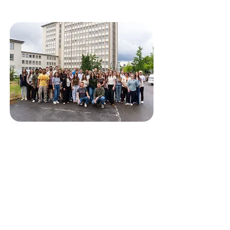
hier meer over ons team
Meer lezen
Vrienden
vinden
Ontdek hoe je nieuwe mensen