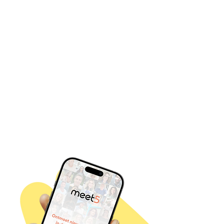
De missie van Meet5 is om mensen in het
echt bij elkaar te brengen. Of je nu zelf
iets wilt organiseren of mee wilt doen
aan andere activiteiten, je vindt in de
app genoeg mogelijkheden voor
gezellige uitjes en nieuwe
vriendschappen!
Lees verder