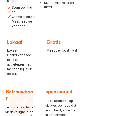
simpel:
Museumbezoek en
meer
Stem een tijd
af
Ontmoet elkaar
Maak nieuwe
vrienden
Lokaal
Gratis
Lokaal
Meedoen kost niks!
Geniet van face-
to-face
activiteiten met
mensen bij jou in
de buurt!
Spontaniteit
Betrouwbaa
r
Ga er spontaan op
uit: kies een dag dat
Een groepsactiviteit
je vrij bent, schrijf je
biedt veiligheid en
in en ontmoet