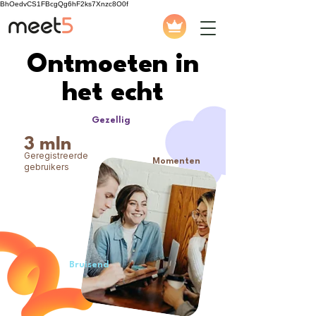
BhOedvCS1FBcgQg6hF2ks7Xnzc8O0f
Ontmoeten in
het echt
Gezellig
3 mln
Geregistreerde
Momenten
gebruikers
Bruisend