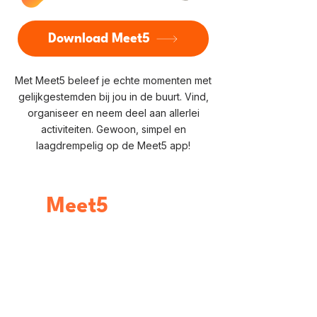
Download Meet5
Met Meet5 beleef je echte momenten met
gelijkgestemden bij jou in de buurt. Vind,
organiseer en neem deel aan allerlei
activiteiten. Gewoon, simpel en
laagdrempelig op de Meet5 app!
Meet5
brengt
mensen samen.
Verhuisd? Moeite met nieuwe mensen
leren kennen? Op zoek naar meer
mensen die je hobby’s delen?