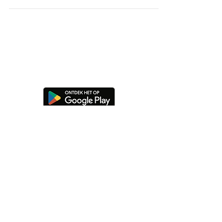
Over ons | Dit is Meet5 |
Online hulp
Voorwaarden |
Impressum |
Privacy
Ons blog |
Captain worden
|
Business
|
Toegankelijkheid
Gemaakt met
❤
Duitsland
︱
Oostenrijk
︱
Zwitserland
︱
België
︱
Nederland
︱
Luxemburg