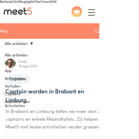
BhOedvCS1FBcgQg6hF2ks7Xnzc8O0f
Blog
Alle artikelen
Alle artikelen
Frank
Meet5
15 aug 2023
App
Activiteiten
Captains
Verhalen
Captain worden in Brabant en
Captains
Limburg
Inspiratie voor
Activiteiten
In Brabant en Limburg tellen we meer dan 30
captains en enkele Maandtafels. Zij helpen
Meet5 met leuke activiteiten verder groeien in
het...