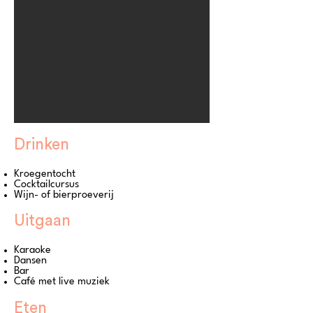
Drinken
Kroegentocht
Cocktailcursus
Wijn- of bierproeverij
Uitgaan
Karaoke
Dansen
Bar
Café met live muziek
Eten