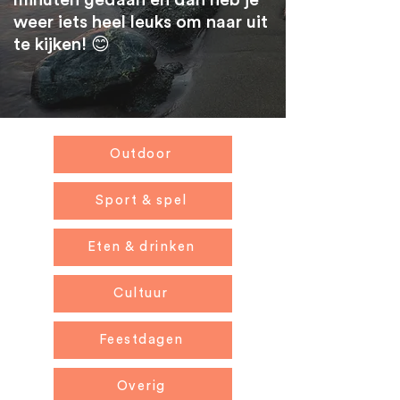
minuten gedaan en dan heb je
weer iets heel leuks om naar uit
te kijken! 😊
Outdoor
Sport & spel
Eten & drinken
Cultuur
Feestdagen
Overig