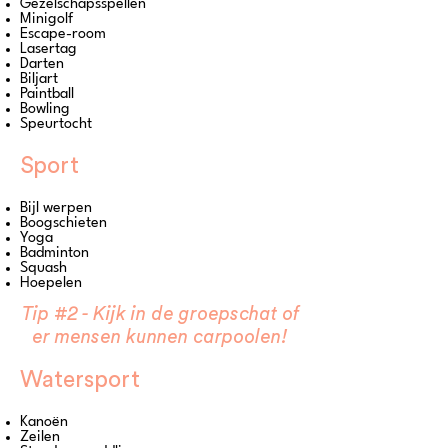
Gezelschapsspellen
Minigolf
Escape-room
Lasertag
Darten
Biljart
Paintball
Bowling
Speurtocht
Sport
Bijl werpen
Boogschieten
Yoga
Badminton
Squash
Hoepelen
Tip #2 - Kijk in de groepschat of
er mensen kunnen carpoolen!
Watersport
Kanoën
Zeilen