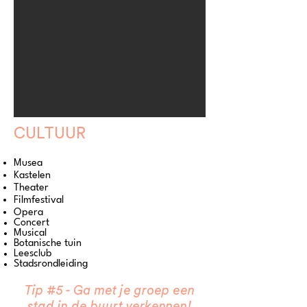
CULTUUR
Musea
Kastelen
Theater
Filmfestival
Opera
Concert
Musical
Botanische tuin
Leesclub
Stadsrondleiding
Tip #5 - Ga met je groep een
stad in de buurt verkennen!