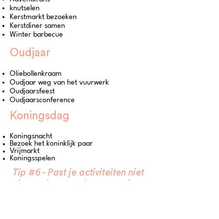
knutselen
Kerstmarkt bezoeken
Kerstdiner samen
Winter barbecue
Oudjaar
Oliebollenkraam
Oudjaar weg van het vuurwerk
Oudjaarsfeest
Oudjaarsconference
Koningsdag
Koningsnach
t
Bezoek het koninklijk paar
Vrijmarkt
Koningsspelen
Tip #6 - Past je activiteiten niet
in een bestaande categorie,
kies dan “Overig”.