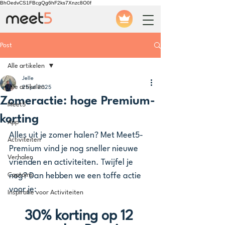
BhOedvCS1FBcgQg6hF2ks7Xnzc8O0f
Post
Alle artikelen
Jelle
Alle artikelen
25 jul 2025
Zomeractie: hoge Premium-
Meet5
korting
App
Alles uit je zomer halen? Met Meet5-
Activiteiten
Premium vind je nog sneller nieuwe 
Verhalen
vrienden en activiteiten. Twijfel je 
Captains
nog? Dan hebben we een toffe actie 
voor je:
Inspiratie voor Activiteiten
30% korting op 12 