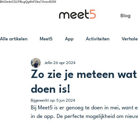
BhOedvCS1FBcgQg6hF2ks7Xnzc8O0f
Blog
Alle artikelen
Meet5
App
Activiteiten
Verhale
Jelle
26 apr 2024
Zo zie je meteen wat 
doen is!
Bijgewerkt op:
5 jun 2024
Bij Meet5 is er genoeg te doen in mei, want e
in de app. De perfecte mogelijkheid om nie