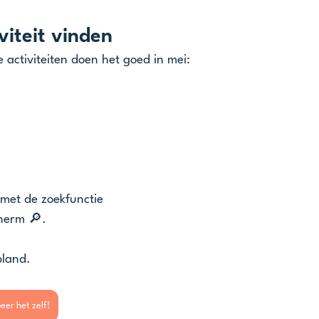
viteit vinden
e activiteiten doen het goed in mei: 
n met de zoekfunctie
cherm 🔎.
pland.
eer het zelf!