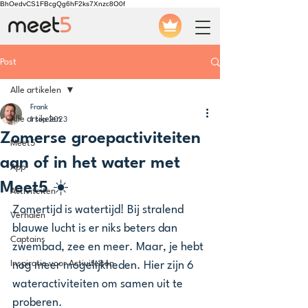
BhOedvCS1FBcgQg6hF2ks7Xnzc8O0f
Post
Alle artikelen
Frank
Alle artikelen
1 sep 2023
Zomerse groepactiviteiten
Meet5
aan of in het water met
App
Meet5 ☀️
Activiteiten
Zomertijd is watertijd! Bij stralend 
Verhalen
blauwe lucht is er niks beters dan 
Captains
zwembad, zee en meer. Maar, je hebt 
Inspiratie voor Activiteiten
nog meer mogelijkheden. Hier zijn 6 
wateractiviteiten om samen uit te 
proberen.