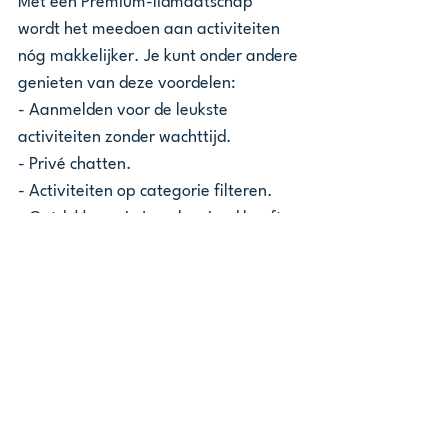
Met een Premium-lidmaatschap 
wordt het meedoen aan activiteiten 
nóg makkelijker. Je kunt onder andere 
genieten van deze voordelen: 
- Aanmelden voor de leukste 
activiteiten zonder wachttijd.
- Privé chatten.
- Activiteiten op categorie filteren.
- Ontdekken wie jou als vriend heeft 
toegevoegd.
- Eindelijk zien wie jouw profiel heeft 
bekeken.
Naar de webshop