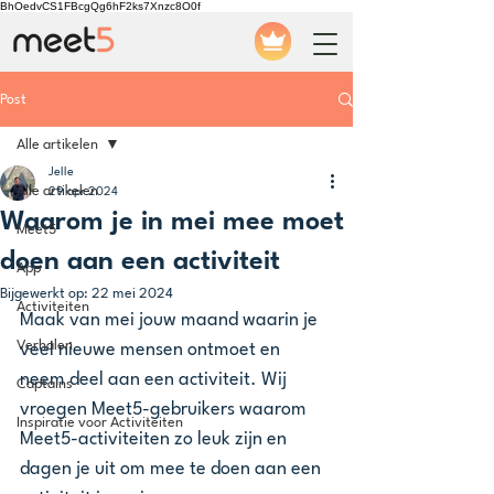
BhOedvCS1FBcgQg6hF2ks7Xnzc8O0f
Post
Alle artikelen
Jelle
Alle artikelen
29 apr 2024
Waarom je in mei mee moet
Meet5
doen aan een activiteit
App
Bijgewerkt op:
22 mei 2024
Activiteiten
Maak van mei jouw maand waarin je 
Verhalen
veel nieuwe mensen ontmoet en 
neem deel aan een activiteit. Wij 
Captains
vroegen Meet5-gebruikers waarom 
Inspiratie voor Activiteiten
Meet5-activiteiten zo leuk zijn en 
dagen je uit om mee te doen aan een 