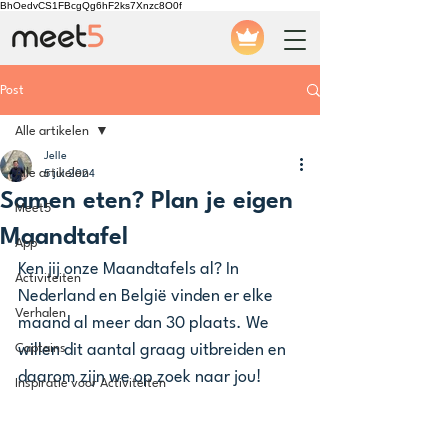
BhOedvCS1FBcgQg6hF2ks7Xnzc8O0f
Post
Alle artikelen
Jelle
Alle artikelen
5 jul 2024
Samen eten? Plan je eigen
Meet5
Maandtafel
App
Ken jij onze Maandtafels al? In 
Activiteiten
Nederland en België vinden er elke 
Verhalen
maand al meer dan 30 plaats. We 
Captains
willen dit aantal graag uitbreiden en 
daarom zijn we op zoek naar jou!
Inspiratie voor Activiteiten