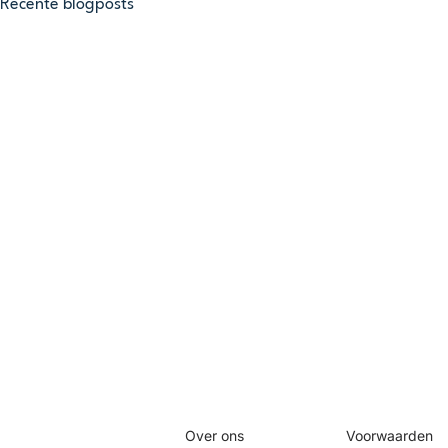
Recente blogposts
Meet5
Juridisch
Over ons
Voorwaarden