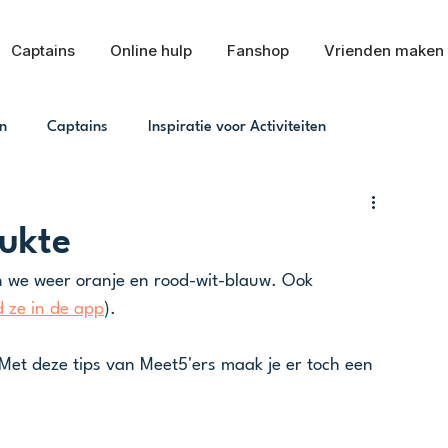
Captains
Online hulp
Fanshop
Vrienden maken
n
Captains
Inspiratie voor Activiteiten
rukte
 we weer oranje en rood-wit-blauw. Ook 
d ze in de app
).
 Met deze tips van Meet5'ers maak je er toch een 