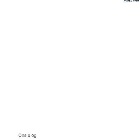
Alles w
Content
Ons blog