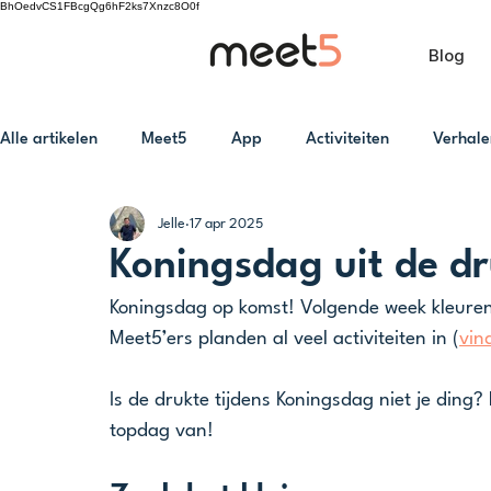
BhOedvCS1FBcgQg6hF2ks7Xnzc8O0f
Blog
Alle artikelen
Meet5
App
Activiteiten
Verhale
Jelle
17 apr 2025
Koningsdag uit de d
Koningsdag op komst! Volgende week kleuren
Meet5’ers planden al veel activiteiten in (
vin
Is de drukte tijdens Koningsdag niet je ding?
topdag van! 