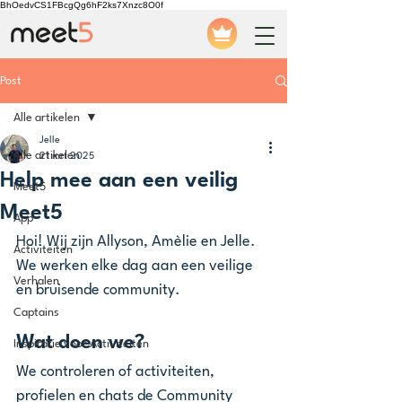
BhOedvCS1FBcgQg6hF2ks7Xnzc8O0f
Post
Alle artikelen
Jelle
Alle artikelen
21 mrt 2025
Help mee aan een veilig
Meet5
Meet5
App
Hoi! Wij zijn Allyson, Amèlie en Jelle. 
Activiteiten
We werken elke dag aan een veilige 
Verhalen
en bruisende community.
Captains
Wat doen we?
Inspiratie voor Activiteiten
We controleren of activiteiten, 
profielen en chats de Community 