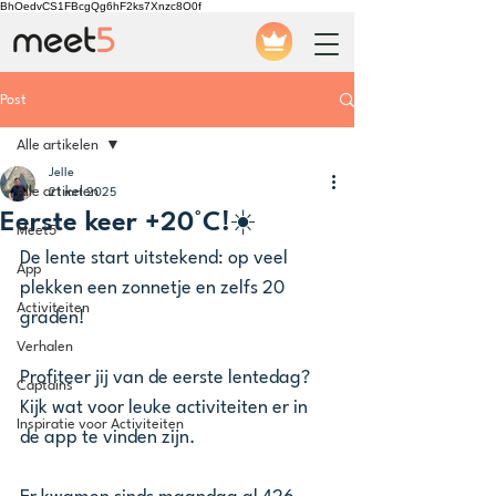
BhOedvCS1FBcgQg6hF2ks7Xnzc8O0f
Post
Alle artikelen
Jelle
Alle artikelen
21 mrt 2025
Eerste keer +20°C!☀️
Meet5
De lente start uitstekend: op veel 
App
plekken een zonnetje en zelfs 20 
Activiteiten
graden!
Verhalen
Profiteer jij van de eerste lentedag? 
Captains
Kijk wat voor leuke activiteiten er in 
Inspiratie voor Activiteiten
de app te vinden zijn. 