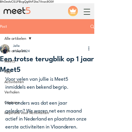
BhOedvCS1FBcgQg6hF2ks7Xnzc8O0f
Post
Alle artikelen
Jelle
Alle artikelen
6 sep 2024
Een trotse terugblik op 1 jaar
Meet5
Meet5
App
Voor velen van jullie is Meet5 
Activiteiten
inmiddels een bekend begrip.
Verhalen
Captains
Hoe anders was dat een jaar 
geleden? We waren net een maand 
Inspiratie voor Activiteiten
actief in Nederland en plaatsten onze 
eerste activiteiten in Vlaanderen.