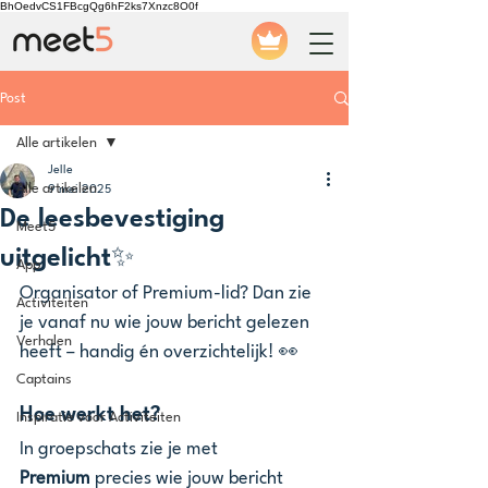
BhOedvCS1FBcgQg6hF2ks7Xnzc8O0f
Post
Alle artikelen
Jelle
Alle artikelen
9 mei 2025
De leesbevestiging
Meet5
uitgelicht✨
App
Organisator of Premium-lid? Dan zie 
Activiteiten
je vanaf nu wie jouw bericht gelezen 
Verhalen
heeft – handig én overzichtelijk! 👀
Captains
Hoe werkt het?
Inspiratie voor Activiteiten
In groepschats zie je met 
Premium
 precies wie jouw bericht 