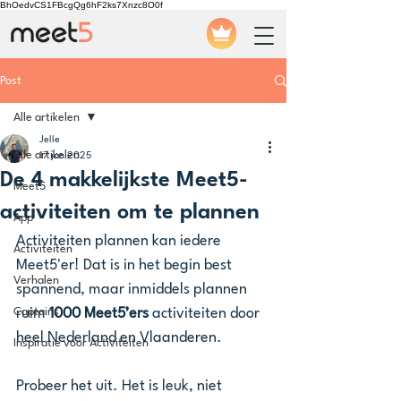
BhOedvCS1FBcgQg6hF2ks7Xnzc8O0f
Post
Alle artikelen
Jelle
Alle artikelen
17 jan 2025
De 4 makkelijkste Meet5-
Meet5
activiteiten om te plannen
App
Activiteiten plannen kan iedere 
Activiteiten
Meet5'er! Dat is in het begin best 
Verhalen
spannend, maar inmiddels plannen 
Captains
ruim 
1000 Meet5’ers 
activiteiten door 
heel Nederland en Vlaanderen.
Inspiratie voor Activiteiten
Probeer het uit. Het is leuk, niet 