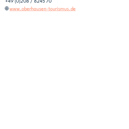
+49 (0)208 / 8245 70
🌐 
www.oberhausen-tourismus.de
Blijf op de hoogte
We hebben in de app een activiteit 
gepland, waar je alle informatie kunt 
vinden. Tik op de knop hieronder om 
je hievoor aan te melden. 
Activiteit: Fronleichnamskirmes Sterkrade