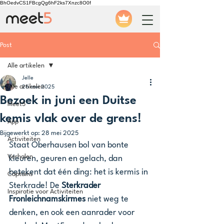
BhOedvCS1FBcgQg6hF2ks7Xnzc8O0f
Post
Alle artikelen
Jelle
Alle artikelen
26 mei 2025
Bezoek in juni een Duitse
Meet5
kemis vlak over de grens!
App
Bijgewerkt op:
28 mei 2025
Activiteiten
Staat Oberhausen bol van bonte 
Verhalen
kleuren, geuren en gelach, dan 
betekent dat één ding: het is kermis in 
Captains
Sterkrade! De 
Sterkrader 
Inspiratie voor Activiteiten
Fronleichnamskirmes 
niet weg te 
denken, en ook een aanrader voor 