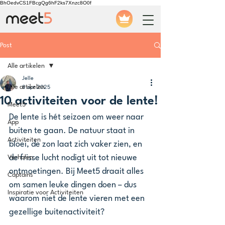
BhOedvCS1FBcgQg6hF2ks7Xnzc8O0f
Post
Alle artikelen
Jelle
Alle artikelen
8 apr 2025
10 activiteiten voor de lente!
Meet5
De lente is hét seizoen om weer naar 
App
buiten te gaan. De natuur staat in 
Activiteiten
bloei, de zon laat zich vaker zien, en 
de frisse lucht nodigt uit tot nieuwe 
Verhalen
ontmoetingen. Bij Meet5 draait alles 
Captains
om samen leuke dingen doen – dus 
Inspiratie voor Activiteiten
waarom niet de lente vieren met een 
gezellige buitenactiviteit?