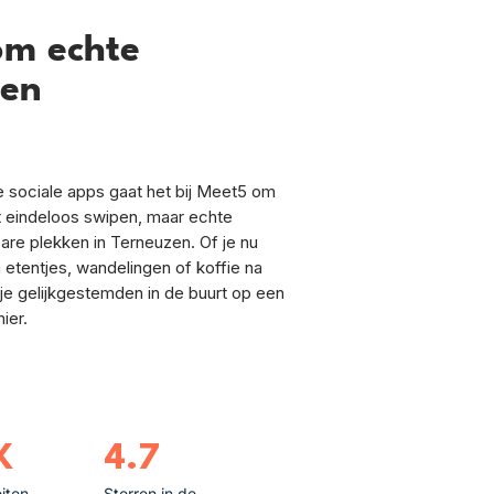
om echte
zen
ele sociale apps gaat het bij Meet5 om
et eindeloos swipen, maar echte
e plekken in Terneuzen. Of je nu
 etentjes, wandelingen of koffie na
je gelijkgestemden in de buurt op een
ier.
K
4.7
eiten
Sterren in de