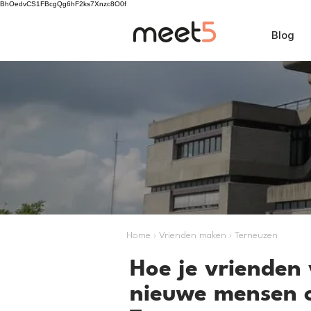
BhOedvCS1FBcgQg6hF2ks7Xnzc8O0f
Blog
Home › Vrienden maken › Terneuzen
Hoe je vrienden 
nieuwe mensen 