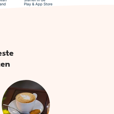
and
Play & App Store
este
ten