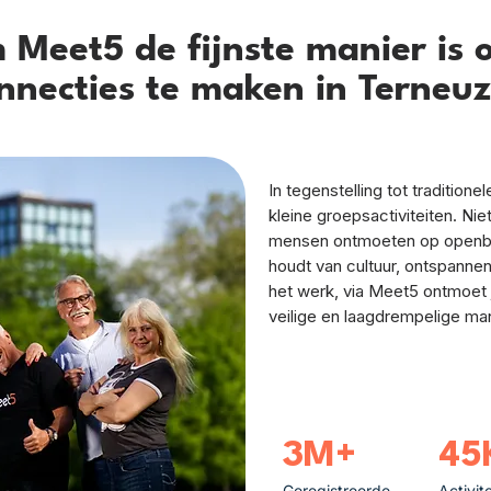
Meet5 de fijnste manier is 
nnecties te maken in Terneu
In tegenstelling tot tradition
kleine groepsactiviteiten. Ni
mensen ontmoeten op openbar
houdt van cultuur, ontspannen
het werk, via Meet5 ontmoet 
veilige en laagdrempelige man
3M+
45
Geregistreerde
Activit