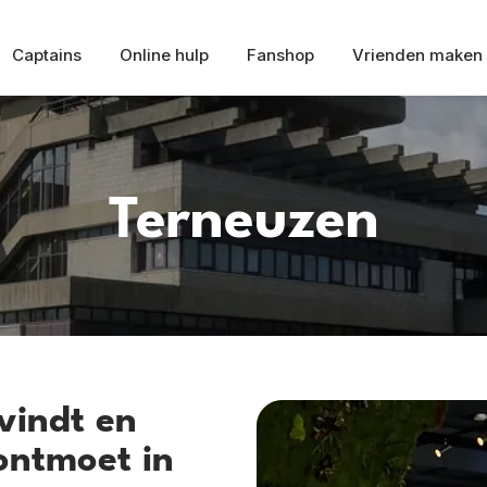
Captains
Online hulp
Fanshop
Vrienden maken
Terneuzen
vindt en
ontmoet in