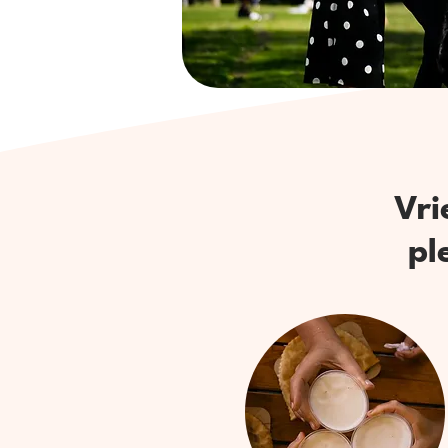
Vri
pl