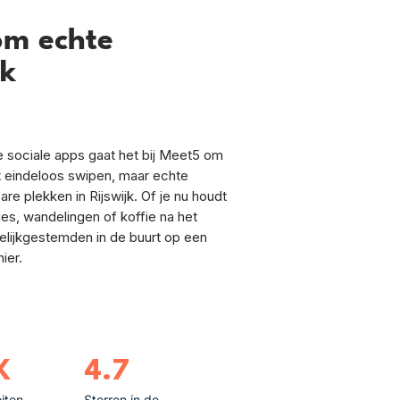
om echte
jk
ele sociale apps gaat het bij Meet5 om
et eindeloos swipen, maar echte
 plekken in Rijswijk. Of je nu houdt
jes, wandelingen of koffie na het
elijkgestemden in de buurt op een
ier.
K
4.7
eiten
Sterren in de