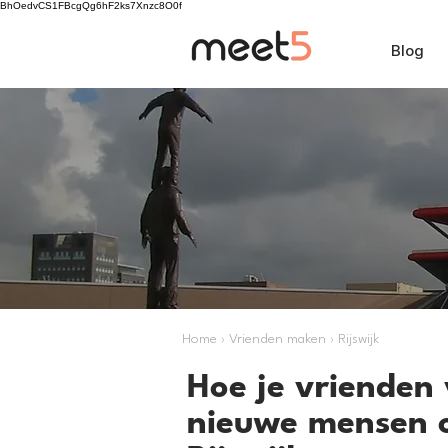
BhOedvCS1FBcgQg6hF2ks7Xnzc8O0f
Blog
Home › Vrienden maken › Rijswijk
Hoe je vrienden 
nieuwe mensen 