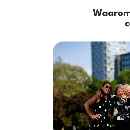
Waarom 
c