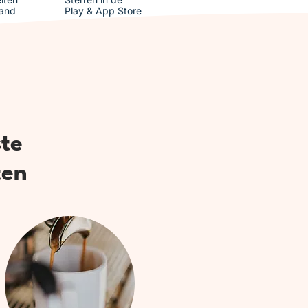
and
Play & App Store
ste
ten