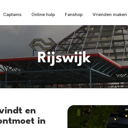
Captains
Online hulp
Fanshop
Vrienden maken
Rijswijk
vindt en
ontmoet in