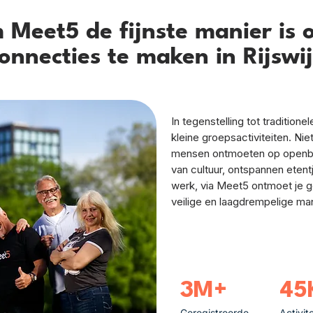
Meet5 de fijnste manier is 
onnecties te maken in Rijswi
In tegenstelling tot tradition
kleine groepsactiviteiten. Ni
mensen ontmoeten op openbare
van cultuur, ontspannen etent
werk, via Meet5 ontmoet je g
veilige en laagdrempelige man
3M+
45
Geregistreerde
Activit