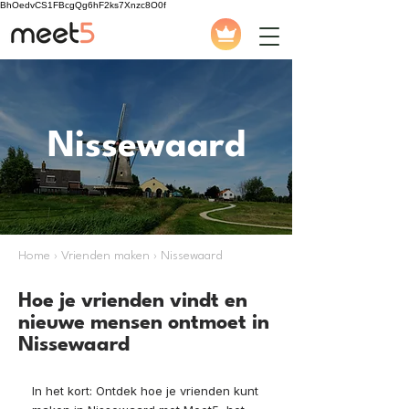
BhOedvCS1FBcgQg6hF2ks7Xnzc8O0f
Nissewaard
Home › Vrienden maken › Nissewaard
Hoe je vrienden vindt en
nieuwe mensen ontmoet in
Nissewaard
In het kort: Ontdek hoe je vrienden kunt