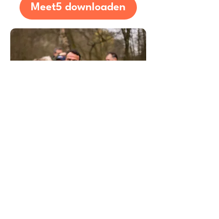
Meet5 downloaden
Expertadvies over hoe je
vrienden vindt in
Nissewaard
Wat is de beste manier om
nieuwe vrienden te maken in