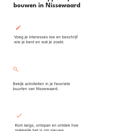
bouwen in Nissewaard
Maak je profiel aan:
Voeg je interesses toe en beschrijf
wie je bent en wat je zoekt.
Neem deel aan een
activiteit:
Bekijk activiteiten in je favoriete
buurten van Nissewaard.
Ontmoet in het echt:
Kom langs, ontspan en ontdek hoe
makkelijk het is om nieuwe