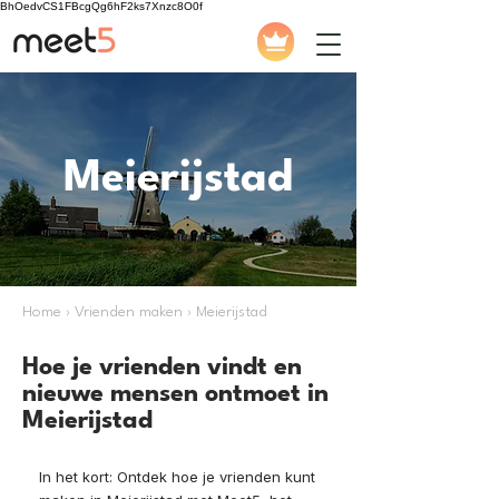
BhOedvCS1FBcgQg6hF2ks7Xnzc8O0f
Meierijstad
Home › Vrienden maken › Meierijstad
Hoe je vrienden vindt en
nieuwe mensen ontmoet in
Meierijstad
In het kort: Ontdek hoe je vrienden kunt