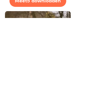
Meet5 downloaden
Expertadvies over hoe je
vrienden vindt in
Meierijstad
Wat is de beste manier om
nieuwe vrienden te maken in
Meierijstad?