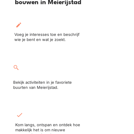
bouwen in Meierijstad
Maak je profiel aan:
Voeg je interesses toe en beschrijf
wie je bent en wat je zoekt.
Neem deel aan een
activiteit:
Bekijk activiteiten in je favoriete
buurten van Meierijstad.
Ontmoet in het echt:
Kom langs, ontspan en ontdek hoe
makkelijk het is om nieuwe