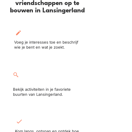
vriendschappen op te
bouwen in Lansingerland
Maak je profiel aan:
Voeg je interesses toe en beschrijf
wie je bent en wat je zoekt.
Neem deel aan een
activiteit:
Bekijk activiteiten in je favoriete
buurten van Lansingerland.
Ontmoet in het echt:
Kom langs, ontspan en ontdek hoe