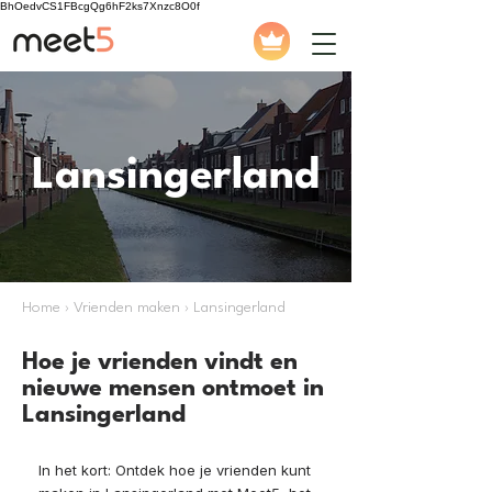
BhOedvCS1FBcgQg6hF2ks7Xnzc8O0f
Lansingerland
Home › Vrienden maken › Lansingerland
Hoe je vrienden vindt en
nieuwe mensen ontmoet in
Lansingerland
In het kort: Ontdek hoe je vrienden kunt