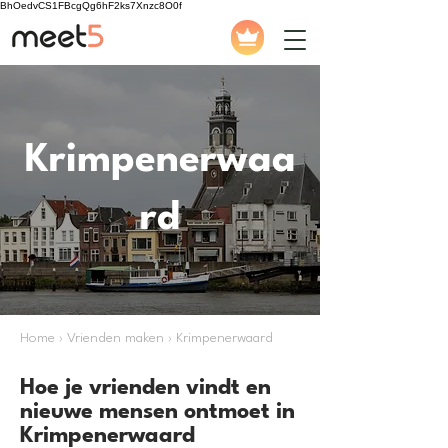
BhOedvCS1FBcgQg6hF2ks7Xnzc8O0f
Krimpenerwaa
rd
Home › Vrienden maken › Krimpenerwaard
Hoe je vrienden vindt en
nieuwe mensen ontmoet in
Krimpenerwaard