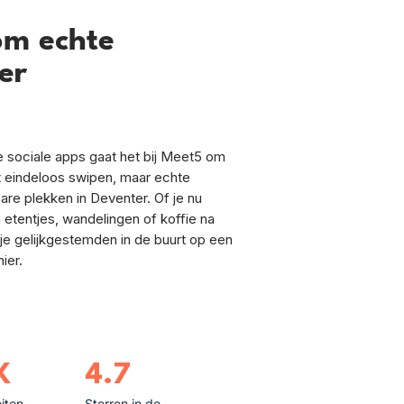
om echte
er
ele sociale apps gaat het bij Meet5 om
et eindeloos swipen, maar echte
e plekken in Deventer. Of je nu
 etentjes, wandelingen of koffie na
je gelijkgestemden in de buurt op een
ier.
K
4.7
eiten
Sterren in de