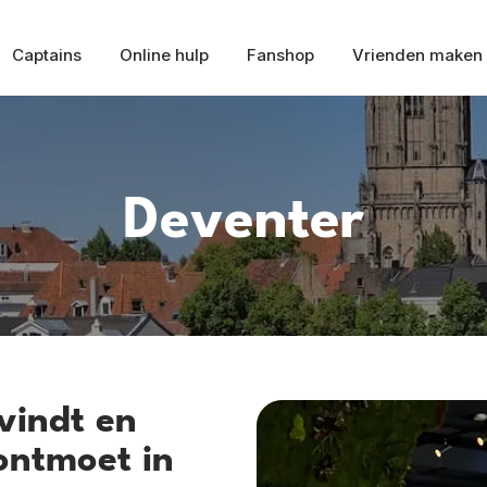
Captains
Online hulp
Fanshop
Vrienden maken
Deventer
vindt en
ontmoet in