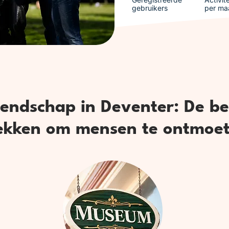
gebruikers
per ma
iendschap in Deventer: De be
ekken om mensen te ontmoe