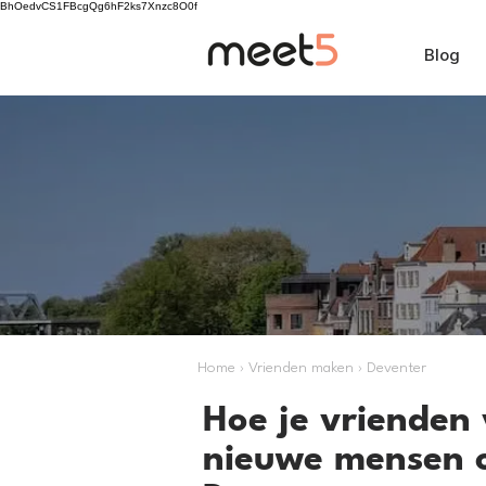
BhOedvCS1FBcgQg6hF2ks7Xnzc8O0f
Blog
Home › Vrienden maken › Deventer
Hoe je vrienden 
nieuwe mensen 