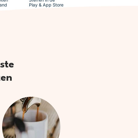
and
Play & App Store
ste
ten