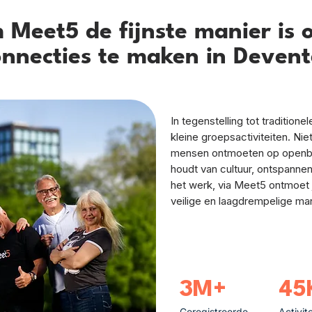
Meet5 de fijnste manier is 
onnecties te maken in Devent
In tegenstelling tot tradition
kleine groepsactiviteiten. Ni
mensen ontmoeten op openbar
houdt van cultuur, ontspannen
het werk, via Meet5 ontmoet 
veilige en laagdrempelige man
3M+
45
Geregistreerde
Activit