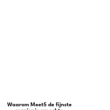
Waarom Meet5 de fijnste manier
is om echte connecties te maken
Waar vind je nieuwe vrienden:
Populaire ontmoetingsplekken
Stap voor stap: Hoe je Meet5
gebruikt om vriendschappen op
te bouwen
Voor wie is Meet5?
Expertadvies: Hoe vind je nieuwe
vrienden?
Waarom Meet5 de fijnste