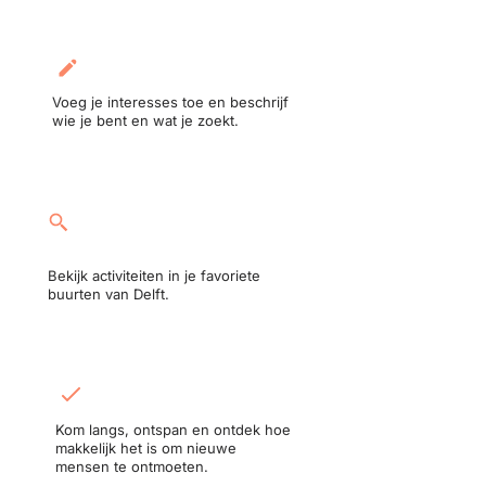
Maak je profiel aan:
Voeg je interesses toe en beschrijf
wie je bent en wat je zoekt.
Neem deel aan een
activiteit:
Bekijk activiteiten in je favoriete
buurten van Delft.
Ontmoet in het echt:
Kom langs, ontspan en ontdek hoe
makkelijk het is om nieuwe
mensen te ontmoeten.