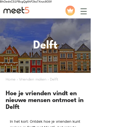
BhOedvCS1FBcgQg6hF2ks7Xnzc8O0f
Delft
Home › Vrienden maken › Delft
Hoe je vrienden vindt en
nieuwe mensen ontmoet in
Delft
In het kort: Ontdek hoe je vrienden kunt