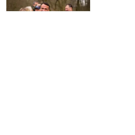
Expertadvies over hoe je
vrienden vindt in Delft
Wat is de beste manier om
nieuwe vrienden te maken in
Delft?
Hoe kunnen volwassenen boven
de 40 een community vinden in
Delft?