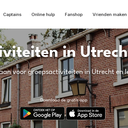
Captains
Online hulp
Fanshop
Vrienden maken
viteiten in Utrech
aan voor groepsactiviteiten in Utrecht en 
Download de gratis app