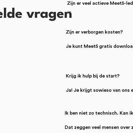
Zijn er veel actieve Meet5-led
elde vragen
Ja! En dat worden er steeds me
groeiende steden in de Nede
worden veel activiteiten geo
Zijn er verborgen kosten?

bezocht. Je komt dus in een 
Je kunt Meet5 gratis download
niks om aan activiteiten deel t
kies je zelf of je iets wilt uitg
drankjes of tickets. 

Krijg ik hulp bij de start?

We bieden ook betaalde Meet
krijg je een aantal extra opties
Ja! Je krijgt sowieso van ons 
de app te gebruiken of nieuw
helpen en er zijn hulpartikelen
betaalde lidmaatschappen kun
ons ook mailen. 

Ik ben niet zo technisch. Kan i
Voor nieuwe leden is er iede
activiteit, waarin iemand van 
Dat zeggen veel mensen over zi