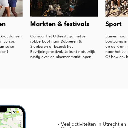
en
Markten & festivals
Sport
 Ekko, dansen
Ga naar het Uitfeest, ga met je
Samen naar 
en cursus
rubberboot naar Dobberen &
bootcamp in 
an salsa
Slobberen of bezoek het
op de Kromme
elen?
Bevrijdingsfestival. Je kunt natuurlijk
naar het Jul
rustig over de bloemenmarkt lopen.
Of bowlen, bi
- Veel activiteiten in Utrecht e