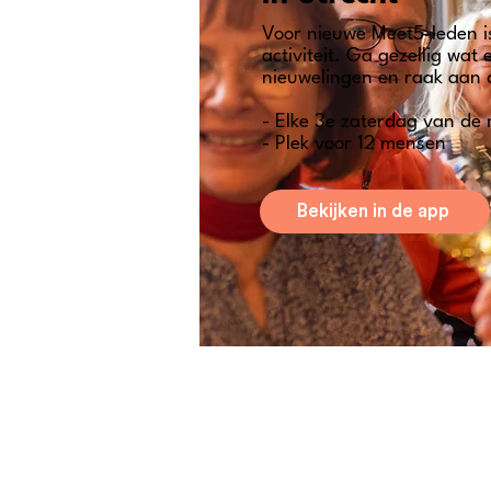
Voor nieuwe Meet5-leden i
activiteit. Ga gezellig wat
nieuwelingen en raak aan 
- Elke 3e zaterdag van de
- Plek voor 12 mensen
Bekijken in de app