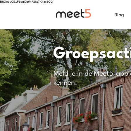
BhOedvCS1FBcgQg6hF2ks7Xnzc8O0f
Blog
Groepsacti
Meld je in de Meet5-app 
kennen.