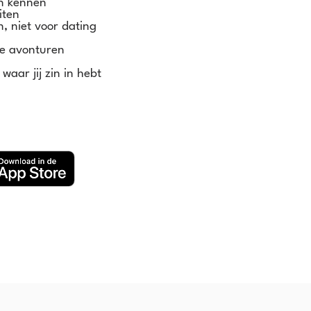
en kennen
iten
n, niet voor dating
we avonturen
n waar jij zin in hebt