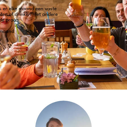
s er elke maand een vaste
 eten of drinken met andere
de praat.
 maand