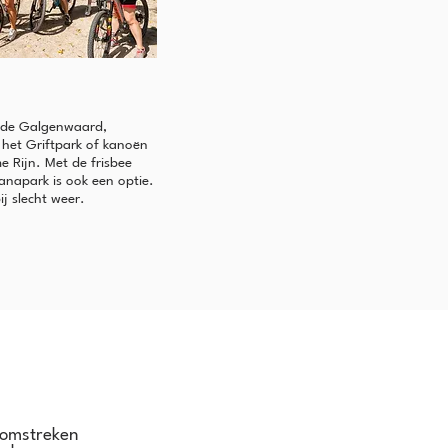
de Galgenwaard,
het Griftpark of kanoën
 Rijn. Met de frisbee
ianapark is ook een optie.
j slecht weer.
n omstreken