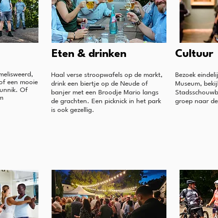
Eten & drinken
Cultuur
melisweerd,
Haal verse stroopwafels op de markt,
Bezoek eindeli
of een mooie
drink een biertje op de Neude of
Museum, bekijk
Bunnik. Of
banjer met een Broodje Mario langs
Stadsschouwb
om
de grachten. Een picknick in het park
groep naar de
is ook gezellig.