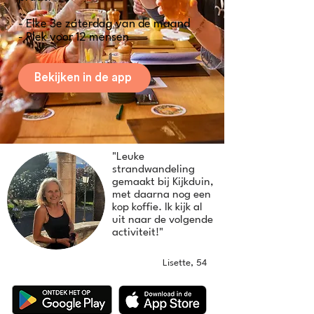
- Elke 3e zaterdag van de maand
- Plek voor 12 mensen
Bekijken in de app
"Leuke
strandwandeling
gemaakt bij Kijkduin,
met daarna nog een
kop koffie. Ik kijk al
uit naar de volgende
activiteit!"
Lisette, 54