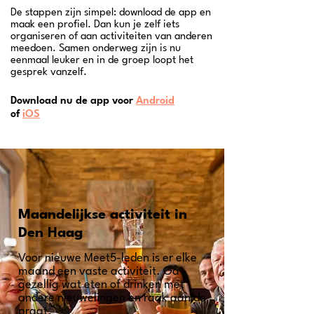
De stappen zijn simpel: download de app en
maak een profiel. Dan kun je zelf iets
organiseren of aan activiteiten van anderen
meedoen. Samen onderweg zijn is nu
eenmaal leuker en in de groep loopt het
gesprek vanzelf.
Download nu de app voor
Android
of
iOS
Maandelijkse activiteit in
Den Haag
Voor nieuwe Meet5-leden is er elke
maand een vaste activiteit. Ga
gezellig wat eten of drinken met
andere nieuwelingen en raak aan de
praat.