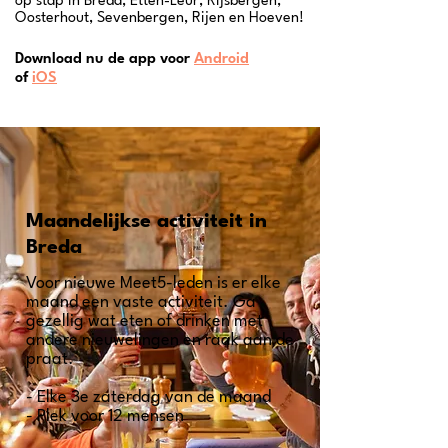
op stap in Breda, Etten-Leur, Rijsbergen,
Oosterhout, Sevenbergen, Rijen en Hoeven!
Download nu de app voor
Android
of
iOS
Maandelijkse activiteit in
Breda
Voor nieuwe Meet5-leden is er elke
maand een vaste activiteit. Ga
gezellig wat eten of drinken met
andere nieuwelingen en raak aan de
praat.
- Elke 3e zaterdag van de maand
- Plek voor 12 mensen