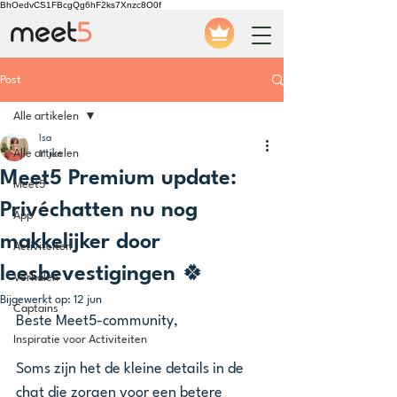
BhOedvCS1FBcgQg6hF2ks7Xnzc8O0f
Post
Alle artikelen
Isa
Alle artikelen
11 jun
Meet5 Premium update:
Meet5
Privéchatten nu nog
App
makkelijker door
Activiteiten
leesbevestigingen 🍀
Verhalen
Bijgewerkt op:
12 jun
Captains
Beste Meet5-community,
Inspiratie voor Activiteiten
Soms zijn het de kleine details in de 
chat die zorgen voor een betere 