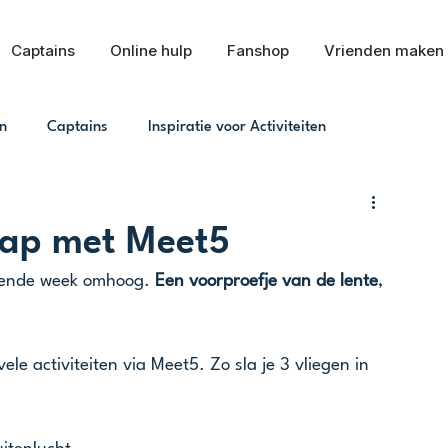
Captains
Online hulp
Fanshop
Vrienden maken
n
Captains
Inspiratie voor Activiteiten
klap met Meet5
gende week omhoog. 
Een voorproefje van de lente
, 
le activiteiten via Meet5. Zo sla je 3 vliegen in 