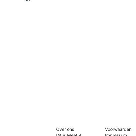
Meet5
Juridisch
Over ons
Voorwaarden
Dit is Meet5!
Impressum