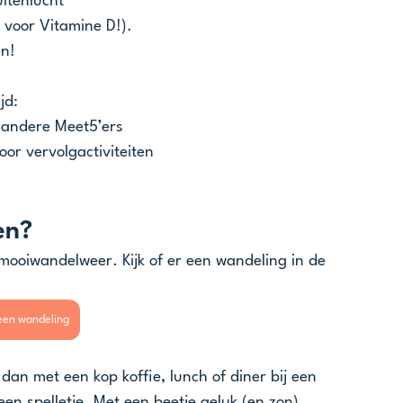
itenlucht
 voor Vitamine D!).
en!
jd:
) andere Meet5’ers
oor vervolgactiviteiten
en?
ooiwandelweer. Kijk of er een wandeling in de 
een wandeling
an met een kop koffie, lunch of diner bij een 
een spelletje. Met een beetje geluk (en zon) 