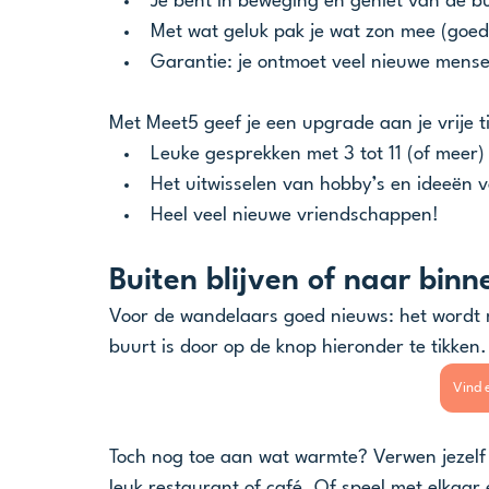
Je bent in beweging en geniet van de bu
Met wat geluk pak je wat zon mee (goed
Garantie: je ontmoet veel nieuwe mens
Met Meet5 geef je een upgrade aan je vrije ti
Leuke gesprekken met 3 tot 11 (of meer
Het uitwisselen van hobby’s en ideeën v
Heel veel nieuwe vriendschappen!
Buiten blijven of naar binn
Voor de wandelaars goed nieuws: het wordt m
buurt is door op de knop hieronder te tikken.
Vind 
Toch nog toe aan wat warmte? Verwen jezelf d
leuk restaurant of café. Of speel met elkaar 