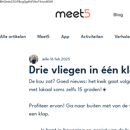
BhOedvCS1FBcgQg6hF2ks7Xnzc8O0f
Blog
Alle artikelen
Meet5
App
Activiteiten
Verhale
Jelle
16 feb 2025
Drie vliegen in één 
De kou zat? Goed nieuws: het kwik gaat vol
met lokaal soms zelfs 15 graden!☀️
Profiteer ervan! Ga naar buiten met van de ve
een klap.